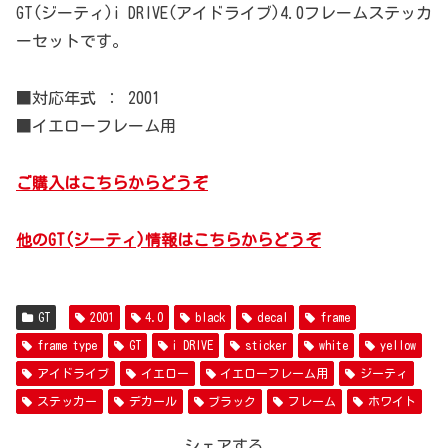
GT(ジーティ)i DRIVE(アイドライブ)4.0フレームステッカ
ーセットです。
■対応年式 ： 2001
■イエローフレーム用
ご購入はこちらからどうぞ
他のGT(ジーティ)情報はこちらからどうぞ
GT
2001
4.0
black
decal
frame
frame type
GT
i DRIVE
sticker
white
yellow
アイドライブ
イエロー
イエローフレーム用
ジーティ
ステッカー
デカール
ブラック
フレーム
ホワイト
シェアする