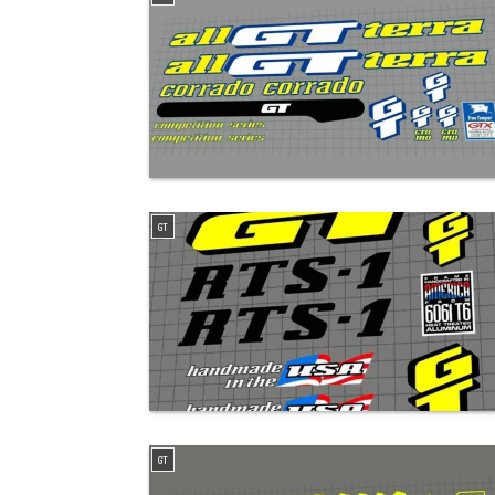
GT
GT