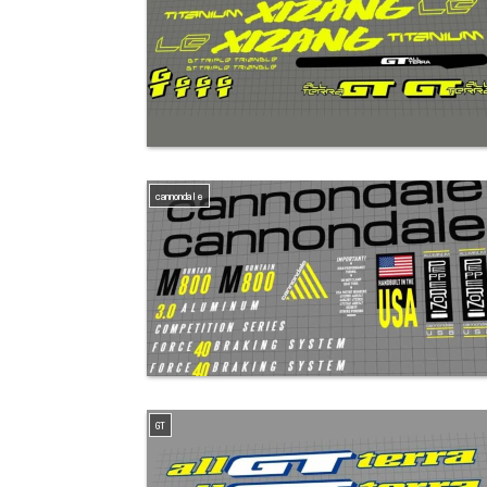
cannondale
GT