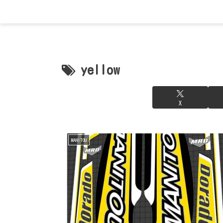
yellow
X
MANITOU