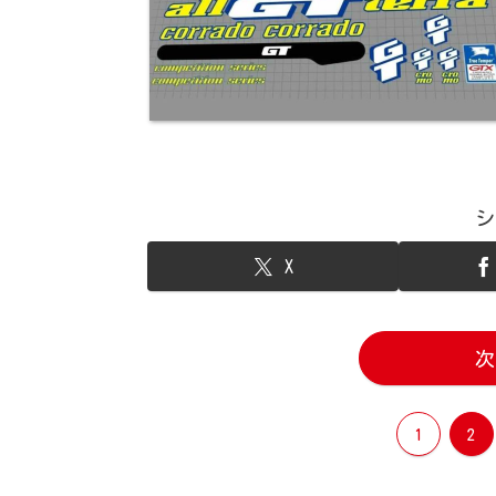
シ
X
次
1
2