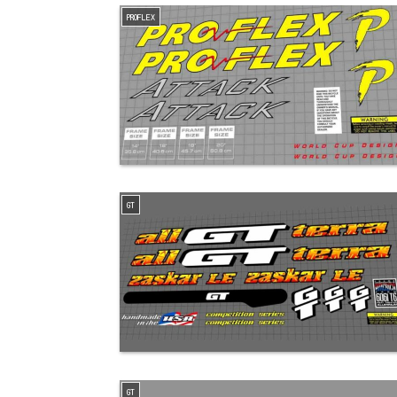
PROFLEX
GT
GT