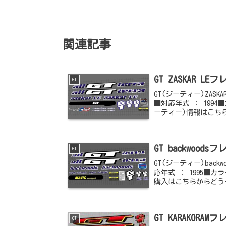
関連記事
GT ZASKAR 
GT
GT(ジーティー)ZAS
■対応年式 ： 199
ーティー)情報はこち
GT backwood
GT
GT(ジーティー)bac
応年式 ： 1995■
購入はこちらからどう
GT KARAKORA
GT