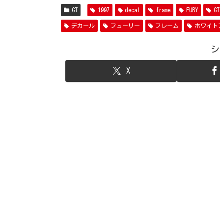
GT
1997
decal
frame
FURY
GT
デカール
フューリー
フレーム
ホワイト
シ
X