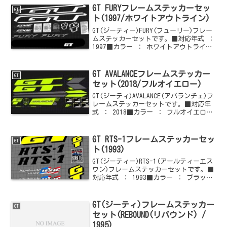
らからどうぞ
GT FURYフレームステッカーセッ
GT
ト(1997/ホワイトアウトライン)
GT(ジーティー)FURY(フューリー)フレー
ムステッカーセットです。■対応年式 ：
1997■カラー ： ホワイトアウトライン
ご購入はこちらからどうぞ他のGT(ジーテ
ィー)情報はこちらからどうぞ
GT AVALANCEフレームステッカー
GT
セット(2018/フルオイエロー)
GT(ジーティ)AVALANCE(アバランチェ)フ
レームステッカーセットです。■対応年
式 ： 2018■カラー ： フルオイエロー
ご購入はこちらからどうぞ他のGT(ジーテ
ィ)情報はこちらからどうぞ
GT RTS-1フレームステッカーセッ
GT
ト(1993)
GT(ジーティー)RTS-1(アールティーエス
ワン)フレームステッカーセットです。■
対応年式 ： 1993■カラー ： ブラック
× イエローご購入はこちらからどうぞ他
のGT(ジーティー)情報はこちらからどう
ぞ
GT(ジーティ)フレームステッカー
GT
セット(REBOUND(リバウンド) /
1995)