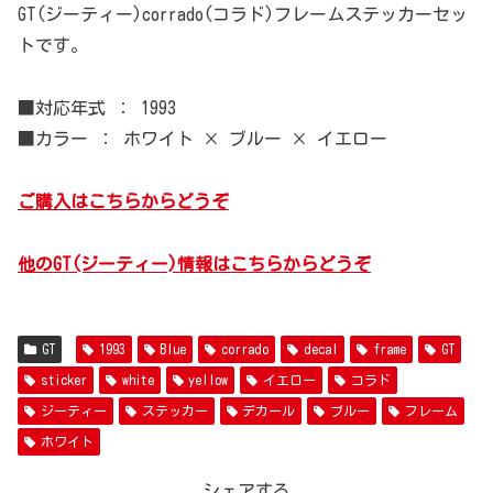
GT(ジーティー)corrado(コラド)フレームステッカーセッ
トです。
■対応年式 ： 1993
■カラー ： ホワイト × ブルー × イエロー
ご購入はこちらからどうぞ
他のGT(ジーティー)情報はこちらからどうぞ
GT
1993
Blue
corrado
decal
frame
GT
sticker
white
yellow
イエロー
コラド
ジーティー
ステッカー
デカール
ブルー
フレーム
ホワイト
シェアする