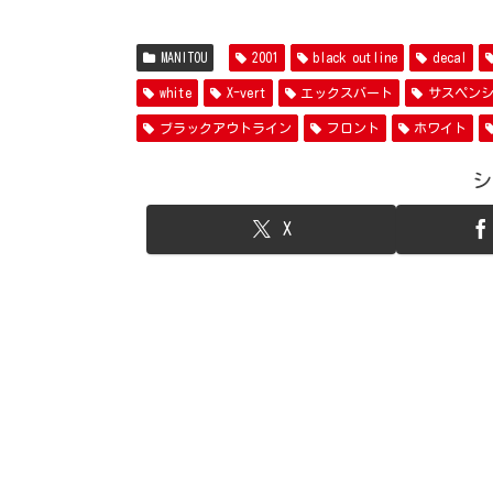
MANITOU
2001
black outline
decal
white
X-vert
エックスバート
サスペン
ブラックアウトライン
フロント
ホワイト
シ
X