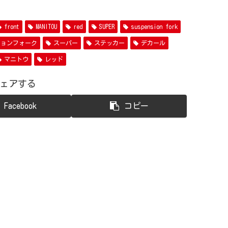
front
MANITOU
red
SUPER
suspension fork
ションフォーク
スーパー
ステッカー
デカール
マニトウ
レッド
ェアする
Facebook
コピー