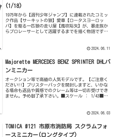
(1/18)
1975年から【週刊少年ジャンプ】に連載されたコミッ
ク作品【サーキットの狼】愛車【ロータスヨーロッ
パ】を駆る一匹狼の走り屋【風吹裕矢】が、暴走族か
らプロレーサーとして活躍するまでを描く物語です。
実在する公道やサーキットを舞台に、実在のスーパ...
2024.06.11
Majorette MERCEDES BENZ SPRINTER DHLバ
ンミニカー
オークション等で高値の人気モデルです。【ご注意く
ださい!!】ブリスターパックを開封しますと、いかな
る場合も返品や質感でのクレーム等は一切お受けでき
ません。予め御了承下さい。■スケール ： 1/43■サ
イズ(cm) ： 約15.0 × 5.5...
2024.06.03
TOMICA #121 市原市消防局 スクラムフォ
ースミニカー(ロングタイプ)