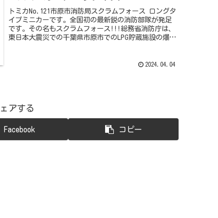
トミカNo.121市原市消防局スクラムフォース ロングタ
イプミニカーです。全国初の最新鋭の消防部隊が発足
です。その名もスクラムフォース!!!総務省消防庁は、
東日本大震災での千葉県市原市でのLPG貯蔵施設の爆発
火災や、兵庫県姫路市の製造所での...
2024.04.04
ェアする
Facebook
コピー