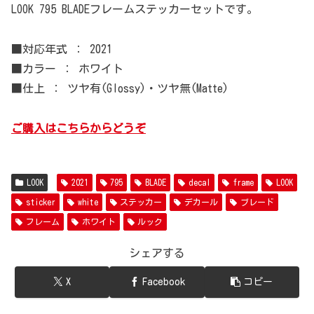
LOOK 795 BLADEフレームステッカーセットです。
■対応年式 ： 2021
■カラー ： ホワイト
■仕上 ： ツヤ有(Glossy)・ツヤ無(Matte)
ご購入はこちらからどうぞ
LOOK
2021
795
BLADE
decal
frame
LOOK
sticker
white
ステッカー
デカール
ブレード
フレーム
ホワイト
ルック
シェアする
X
Facebook
コピー