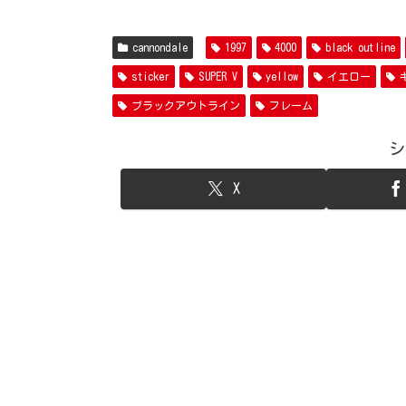
cannondale
1997
4000
black outline
sticker
SUPER V
yellow
イエロー
ブラックアウトライン
フレーム
シ
X