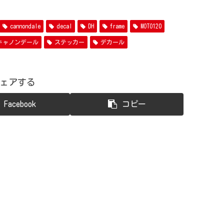
cannondale
decal
DH
frame
MOTO120
キャノンデール
ステッカー
デカール
ェアする
Facebook
コピー