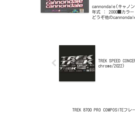
cannondale(キ
年式 ： 2000■カ
どうぞ他のcannond
TREK SPEED CO
chrome/2022)
TREK 8700 PRO COMPOSIT