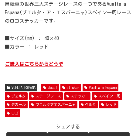
自転車の世界三大ステージレースの一つであるVuelta a
Espana(ブエルタ・ア・エスパーニャ)スペイン一周レース
のロゴステッカーです。
■サイズ(mm) ： 40×40
■カラー ： レッド
ご購入はこちらからどうぞ
VUELTA ESPANA
decal
sticker
Vuelta a Espana
ヴェルタ
ステージレース
ステッカー
スペイン一周
デカール
ブエルタアエスパーニャ
ベルタ
レッド
ロゴ
シェアする