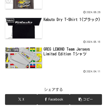
2024.06.26
Kabuto Dry T-Shirt 1(ブラック)
Kabuto
2024.05.15
GREG LEMOND Team Jerseys
GREG LEMOND
Limited Edition Tシャツ
2024.04.11
シェアする
X
Facebook
コピー