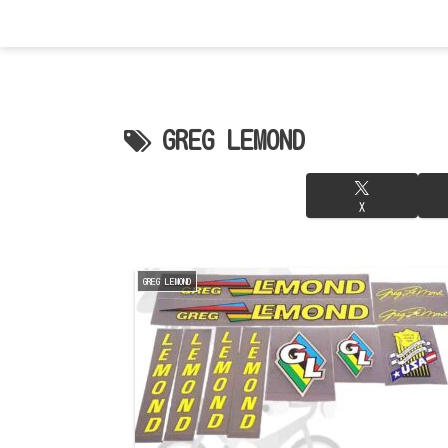
GREG LEMOND
X
GREG LEMOND