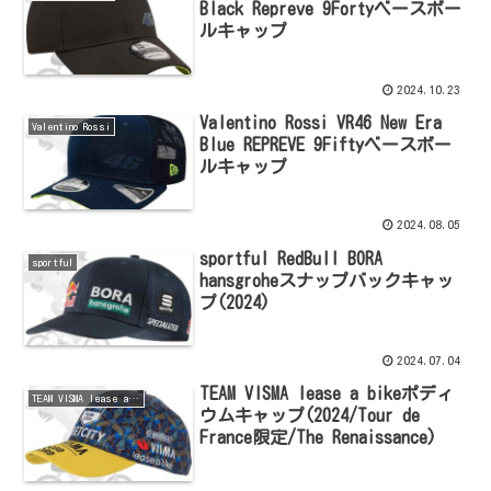
Black Repreve 9Fortyベースボー
ルキャップ
2024.10.23
Valentino Rossi VR46 New Era
Valentino Rossi
Blue REPREVE 9Fiftyベースボー
ルキャップ
2024.08.05
sportful RedBull BORA
sportful
hansgroheスナップバックキャッ
プ(2024)
2024.07.04
TEAM VISMA lease a bikeポディ
TEAM VISMA lease a bike
ウムキャップ(2024/Tour de
France限定/The Renaissance)