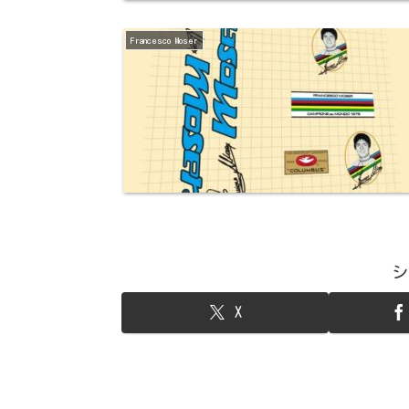
Francesco Moser
シ
X