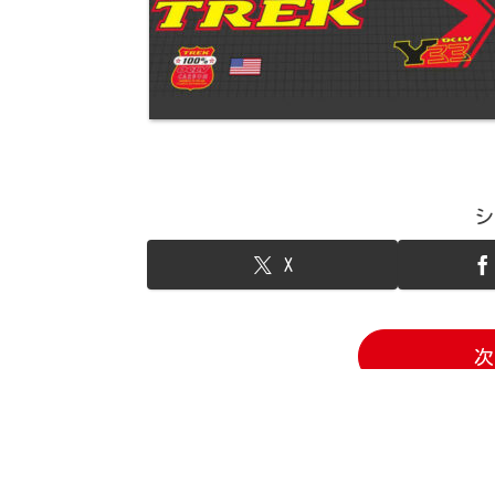
シ
X
次
1