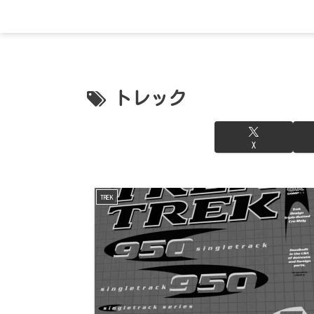
トレック
X
TREK