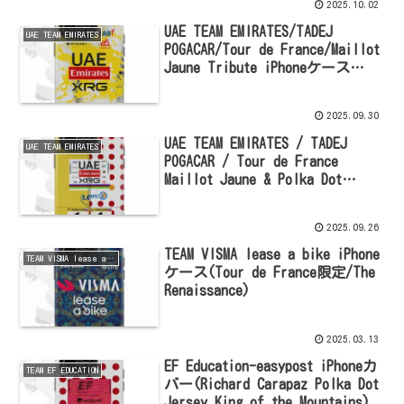
2025.10.02
UAE TEAM EMIRATES/TADEJ
UAE TEAM EMIRATES
POGACAR/Tour de France/Maillot
Jaune Tribute iPhoneケース
(2025)
2025.09.30
UAE TEAM EMIRATES / TADEJ
UAE TEAM EMIRATES
POGACAR / Tour de France
Maillot Jaune & Polka Dot
iPhoneケース(2025)
2025.09.26
TEAM VISMA lease a bike iPhone
TEAM VISMA lease a bike
ケース(Tour de France限定/The
Renaissance)
2025.03.13
EF Education-easypost iPhoneカ
TEAM EF EDUCATION
バー(Richard Carapaz Polka Dot
Jersey King of the Mountains)