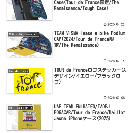
Case(Tour de France限定/The
Renaissance/Tough Case)
2026.04.25
TEAM VISMA lease a bike Podium
TEAM VISMA lease a bike
CAP(2024/Tour de France限
定/The Renaissance)
2026.02.15
TOUR de Franceロゴステッカー(A
Tour de France
デザイン/イエロー/ブラックロ
ゴ)
2026.02.08
UAE TEAM EMIRATES/TADEJ
UAE TEAM EMIRATES
POGACAR/Tour de France/Maillot
Jaune iPhoneケース(2025)