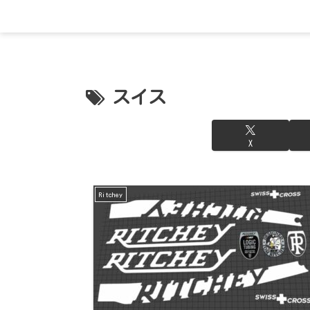
スイス
X
Ritchey