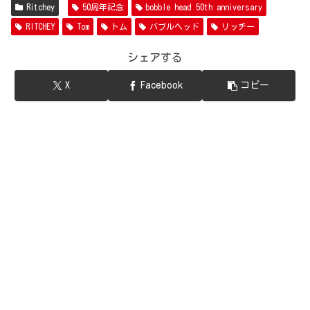
Ritchey
50周年記念
bobble head 50th anniversary
RITCHEY
Tom
トム
バブルヘッド
リッチー
シェアする
X
Facebook
コピー