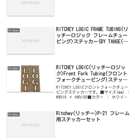
RITCHEY LOGIC FRAME TUBING(リ
Ritchey
ッチーロジック フレームチュー
ビング)ステッカー(BY TANGE(タ
ンゲ))
RITCHEY LOGIC(リッチーロジッ
Ritchey
ク)Front Fork Tubing(フロント
フォークチュービング)ステッカ
ー
RITCHEY LOGICフロントフォークチュー
ビングステッカーです。■サイズ(mm) ：
W約15 × H約105■カラー ： ホワイト
×ブラックアウトライン画像のグレーカ
ラー部分は台紙のカラーです。予めご了
承下さい。ご購入はこちらからど...
Ritchey(リッチー)P-21 フレーム
Ritchey
用ステッカーセット