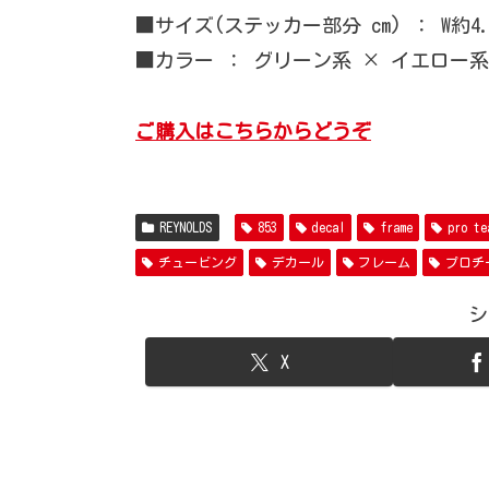
■サイズ(ステッカー部分 cm) ： W約4.5
■カラー ： グリーン系 × イエロー系
ご購入はこちらからどうぞ
REYNOLDS
853
decal
frame
pro te
チュービング
デカール
フレーム
プロチ
シ
X