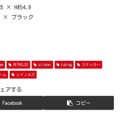
 × H約4.9
 × ブラック
am
REYNOLDS
sticker
tubing
ステッカー
ーム
レイノルズ
ェアする
Facebook
コピー