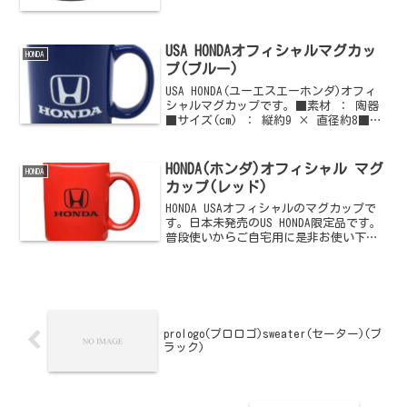
USA HONDAオフィシャルマグカッ
HONDA
プ(ブルー)
USA HONDA(ユーエスエーホンダ)オフィ
シャルマグカップです。■素材 ： 陶器
■サイズ(cm) ： 縦約9 × 直径約8■カ
ラー ： ブルー系ご購入はこちらからど
うぞ他のHONDA(ホンダ)情報はこちらから
どうぞ
HONDA(ホンダ)オフィシャル マグ
HONDA
カップ(レッド)
HONDA USAオフィシャルのマグカップで
す。日本未発売のUS HONDA限定品です。
普段使いからご自宅用に是非お使い下さ
い。■素材 ： 陶器■サイズ(cm) ： 縦
約9×直径約8■カラー ： レッドご購入
はこちらからどうぞ
prologo(プロロゴ)sweater(セーター)(ブ
ラック)