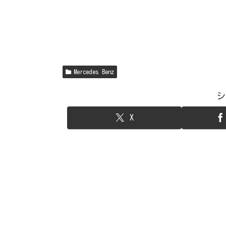
Mercedes Benz
シ
X