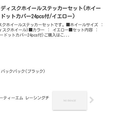
TE +- ディスクホイールステッカーセット(ホイー
ドットカバー24pcs付/イエロー)
 +-ディスクホイールステッカーセットです。■ホイールサイズ ：
EEL(ディスクホイール)■カラー ： イエロー■セット内容 ：
ドットカバー24pcs付)ご購入はこ...
ナゴ)バックパック(ブラック)
EAM(ケーティーエム レーシングチ