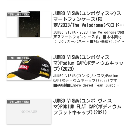
XS(108/155)・S(112/160)・
M(116/165)・L(120/170)・
XL(124/175)・2XL(126...
JUMBO VISMA(ユンボヴィスマ)ス
TEAM JUMBO VISMA
マートフォンケース(限
定/2023/The Velodrome(ベロドロ
ーム))
JUMBO VISMA・2023 The Velodromeの限
定スマートフォンケースす。■本体素材
： ポリカーボネート■対応機種(6.2イン
チ) ： Galaxy S21・S20■対応機種(6.1
インチ) ： iPhone 14・13・...
JUMBO VISMA(ユンボヴィス
TEAM JUMBO VISMA
マ)Podium CAP(ポディウムキャッ
プ)(2023)
JUMBO VISMA(ユンボヴィスマ)Podium
CAP(ポディウムキャップ)(2023)です。
■AGU製■Embroidered Team Jumbo
Visma graphics.■Fabric ： 97%
Coton, 3% El...
JUMBO VISMA(ユンボ ヴィス
TEAM JUMBO VISMA
マ)PODIUM FLAT CAP(ポディウム
フラットキャップ)(2021)