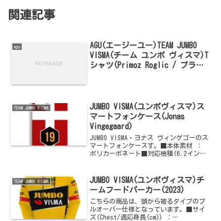
関連記事
AGU(エージーユー)TEAM JUMBO
agu
VISMA(チーム ユンボ ヴィスマ)T
シャツ(Primoz Roglic / ブラッ
ク)
JUMBO VISMA(ユンボヴィスマ)ス
TEAM JUMBO VISMA
マートフォンケース(Jonas
Vingegaard)
JUMBO VISMA・ヨナス ヴィンゲゴーのス
マートフォンケースす。■本体素材 ：
ポリカーボネート■対応機種(6.2インチ)
： Galaxy S21・S20■対応機種(6.1イン
チ) ： iPhone 14・13・12・12
Pro■...
JUMBO VISMA(ユンボヴィスマ)チ
TEAM JUMBO VISMA
ームフードパーカー(2023)
こちらの商品は、頭から被るタイプのプ
ルオーバー仕様となっています。■サイ
ズ(Chest/適応身長(cm)) ：