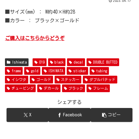
2023.04.17
■サイズ(mm) ： W約40×H約28
■カラー ： ブラック×ゴールド
ご購入はこちらからどうぞ
Ishiwata
019
black
decal
DOUBLE BUTTED
frame
gold
ISHIWATA
sticker
tubing
イシワタ
ゴールド
ステッカー
ダブルバテッド
チュービング
デカール
ブラック
フレーム
シェアする
X
Facebook
コピー