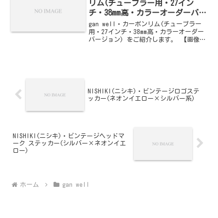
リム(チューブラー用・27イン
チ・38mm高・カラーオーダーバー
ジョン)
gan well・カーボンリム(チューブラー
用・27インチ・38mm高・カラーオーダー
バージョン) をご紹介します。 【画像を
クリックすると、オフィシャル通販サイ
トへジャンプします】
NISHIKI(ニシキ)・ビンテージロゴステ
ッカー(ネオンイエロー×シルバー系)
NISHIKI(ニシキ)・ビンテージヘッドマ
ーク ステッカー(シルバー×ネオンイエ
ロー)
ホーム
gan well