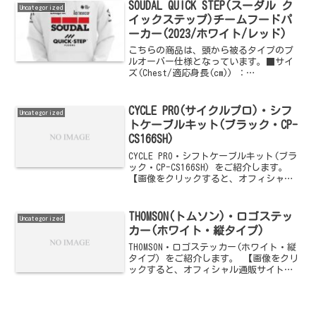
SOUDAL QUICK STEP(スーダル ク
Uncategorized
イックステップ)チームフードパ
ーカー(2023/ホワイト/レッド)
こちらの商品は、頭から被るタイプのプ
ルオーバー仕様となっています。■サイ
ズ(Chest/適応身長(cm)) ：
XS(108/155)・S(112/160)・
M(116/165)・L(120/170)・
XL(124/175)・2XL(126...
CYCLE PRO(サイクルプロ)・シフ
Uncategorized
トケーブルキット(ブラック・CP-
CS166SH)
CYCLE PRO・シフトケーブルキット(ブラ
ック・CP-CS166SH) をご紹介します。
【画像をクリックすると、オフィシャル
通販サイトへジャンプします】
THOMSON(トムソン)・ロゴステッ
Uncategorized
カー(ホワイト・縦タイプ)
THOMSON・ロゴステッカー(ホワイト・縦
タイプ) をご紹介します。 【画像をクリ
ックすると、オフィシャル通販サイトへ
ジャンプします】