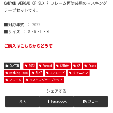
CANYON AEROAD CF SLX 7 フレーム再塗装用のマスキング
テープセットです。
■対応年式 ： 2022
■サイズ ： S・M・L・XL
ご購入はこちらからどうぞ
CANYON
2022
Aeroad
CANYON
CF
frame
masking tape
SLX7
エアロード
キャニオン
フレーム
マスキングテープセット
シェアする
X
Facebook
コピー