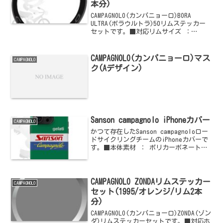
本分)
CAMPAGNOLO(カンパニョーロ)BORA
ULTRA(ボラウルトラ)50リムステッカー
セットです。■対応リムサイズ ：
700c(リムブレーキ)■ステッカー高さ ：
22mm(1.5mmブラックアウトライン)■カ
ラー ： Dark(ダ...
CAMPAGNOLO(カンパニョーロ)マス
CAMPAGNOLO
ク(Aデザイン)
Sanson campagnolo iPhoneカバー
CAMPAGNOLO
かつて存在したSanson campagnoloロー
ドサイクリングチームのiPhoneカバーで
す。■本体素材 ： ポリカーボネート■
対応機種(6.9インチ) ： iPhone 17 Pro
Max/16 Pro Max■対応機種(6.7イン...
CAMPAGNOLO ZONDAリムステッカー
CAMPAGNOLO
セット(1995/オレンジ/リム2本
分)
CAMPAGNOLO(カンパニョーロ)ZONDA(ゾン
ダ)リムステッカーセットです。■対応ホ