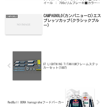
イール ： 700cリムブレーキ■カラー
： オレンジご購入はこちらからどうぞ他
のCAMPAGNOLO(カンパニョーロ)情報はこ
ちらからどうぞ
CAMPAGNOLO(カンパニョーロ)エス
CAMPAGNOLO
プレッソカップ(クラシックブル
ー)
GT LIGHTNING TITANIUMフレームステッ
カーセット(1997)
RedBull BORA hansgroheフードパーカー