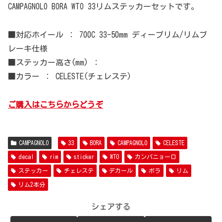
CAMPAGNOLO BORA WTO 33リムステッカーセットです。
■対応ホイール ： 700C 33-50mm ディープリム/リムブ
レーキ仕様
■ステッカー高さ(mm) ：
■カラー ： CELESTE(チェレステ)
ご購入はこちらからどうぞ
CAMPAGNOLO
33
BORA
CAMPAGNOLO
CELESTE
decal
rim
sticker
WTO
カンパニョーロ
ステッカー
チェレステ
デカール
ボラ
リム
リム2本分
シェアする