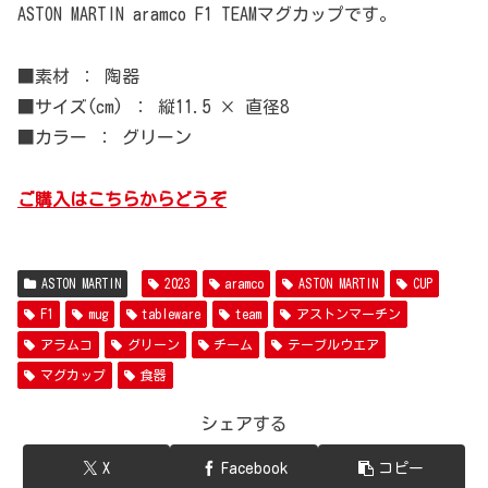
ASTON MARTIN aramco F1 TEAMマグカップです。
■素材 ： 陶器
■サイズ(cm) ： 縦11.5 × 直径8
■カラー ： グリーン
ご購入はこちらからどうぞ
ASTON MARTIN
2023
aramco
ASTON MARTIN
CUP
F1
mug
tableware
team
アストンマーチン
アラムコ
グリーン
チーム
テーブルウエア
マグカップ
食器
シェアする
X
Facebook
コピー