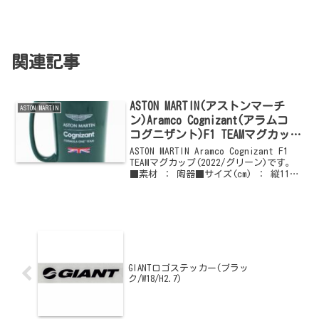
関連記事
ASTON MARTIN(アストンマーチ
ASTON MARTIN
ン)Aramco Cognizant(アラムコ
コグニザント)F1 TEAMマグカップ
(2022/グリーン)
ASTON MARTIN Aramco Cognizant F1
TEAMマグカップ(2022/グリーン)です。
■素材 ： 陶器■サイズ(cm) ： 縦11.5
× 直径8■カラー ： グリーンご購入は
こちらからどうぞ
GIANTロゴステッカー(ブラッ
ク/W18/H2.7)