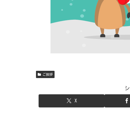
ご挨拶
シ
X